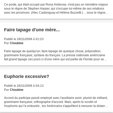
Ce poste, qui était occupé par Rona Ambrose, n'est pas un ministère majeur
sous le règne de Stephen Harper, qui s'occupe lui-même de ses relations
avec les provinces. (Alec Castonguay et Hélène Buzzetti.) ... sous le règne
de Stephen Harper, qui se charge...
Faire tapage d'une mère...
Publié le 28/11/2008 à 01:23
Par
Choubine
Faire tapage de quelqu'un; faire tapage de quelque chose; préposition;
grammaire française; syntaxe du français. La presse nationale américaine
fait grand tapage ces jours-ci d'une mère qui est partie de Floride pour se
débarrasser de son fils de 12 ans...
Euphorie excessive?
Publié le 26/11/2008 à 04:13
Par
Choubine
Accord du participe passé employé avec l'auxiliaire avoir; pluriel de milliard;
grammaire française; orthographe d'accord. Mais, après le scrutin et
l'euphorie qui l'a entourée , les Américains s'apprêtent à mesurer la distance
entre le rêve Obama et...