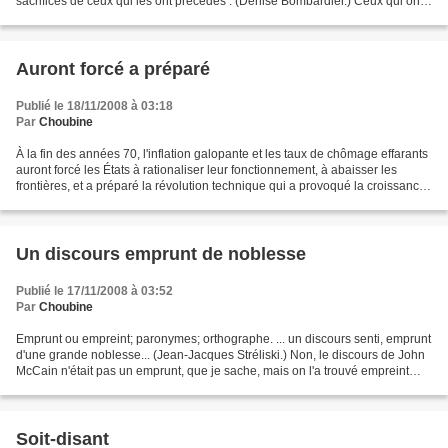
sacrifices de ceux qui les ont précédés . (Denise Bombardier.) Ceux qui ont
précédé qui, quoi?...
Auront forcé a préparé
Publié le 18/11/2008 à 03:18
Par
Choubine
À la fin des années 70, l'inflation galopante et les taux de chômage effarants
auront forcé les États à rationaliser leur fonctionnement, à abaisser les
frontières, et a préparé la révolution technique qui a provoqué la croissance
extraordinaire que nous...
Un discours emprunt de noblesse
Publié le 17/11/2008 à 03:52
Par
Choubine
Emprunt ou empreint; paronymes; orthographe. ... un discours senti, emprunt
d'une grande noblesse... (Jean-Jacques Stréliski.) Non, le discours de John
McCain n'était pas un emprunt, que je sache, mais on l'a trouvé empreint
d'une grande noblesse : Les...
Soit-disant