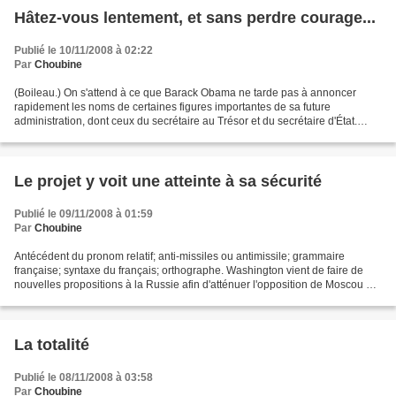
Hâtez-vous lentement, et sans perdre courage...
Publié le 10/11/2008 à 02:22
Par
Choubine
(Boileau.) On s'attend à ce que Barack Obama ne tarde pas à annoncer
rapidement les noms de certaines figures importantes de sa future
administration, dont ceux du secrétaire au Trésor et du secrétaire d'État.
(Richard Hétu, dans La Presse.) Je crois...
Le projet y voit une atteinte à sa sécurité
Publié le 09/11/2008 à 01:59
Par
Choubine
Antécédent du pronom relatif; anti-missiles ou antimissile; grammaire
française; syntaxe du français; orthographe. Washington vient de faire de
nouvelles propositions à la Russie afin d'atténuer l'opposition de Moscou au
projet de bouclier antimissile...
La totalité
Publié le 08/11/2008 à 03:58
Par
Choubine