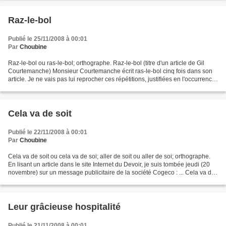
Raz-le-bol
Publié le 25/11/2008 à 00:01
Par
Choubine
Raz-le-bol ou ras-le-bol; orthographe. Raz-le-bol (titre d'un article de Gil
Courtemanche) Monsieur Courtemanche écrit ras-le-bol cinq fois dans son
article. Je ne vais pas lui reprocher ces répétitions, justifiées en l'occurrence;
seulement, j'ai du...
Cela va de soit
Publié le 22/11/2008 à 00:01
Par
Choubine
Cela va de soit ou cela va de soi; aller de soit ou aller de soi; orthographe.
En lisant un article dans le site Internet du Devoir, je suis tombée jeudi (20
novembre) sur un message publicitaire de la société Cogeco : ... Cela va de
soit, non? Eh bien...
Leur grâcieuse hospitalité
Publié le 21/11/2008 à 00:01