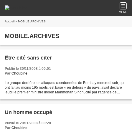
MENU
Accueil
» MOBILE.ARCHIVES
MOBILE.ARCHIVES
Être cité sans citer
Publié le 30/11/2008 à 00:01
Par
Choubine
Le groupe derrière les attaques coordonnées de Bombay mercredi soir, qui
ont fait au moins 195 morts, est basé « en dehors » du pays, avait déclaré
jeudi le premier ministre indien Manmohan Singh, cité par l'agence de
presse indienne PTI, sans pour autant...
Un homme occupé
Publié le 29/11/2008 à 00:20
Par
Choubine