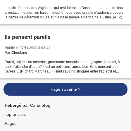
Les six détenus, des Algériens qui résidaient en Bosnie au moment de leur
arrestation, étaient en liaison téléphonique avec la salle d'audience depuis
le centre de détention située sur la base navale américaine à Cuba. (AFP.)
Ce n'est pas la détention...
Ils pensent pareils
Publié le 07/11/2008 à 03:43
Par
Choubine
Pareil, adjectif ou adverbe; grammaire française; orthographe. Cela dit, à
quoi s'attendre d'autre? Il est un politicien, après tout. Et ils pensent tous
pareils ... (Richard Martineau.) Il faut savoir distinguer entre l'adjectif et
l'adverbe pareil....
Page suivante >
Hébergé par Canalblog
Top articles
Pages