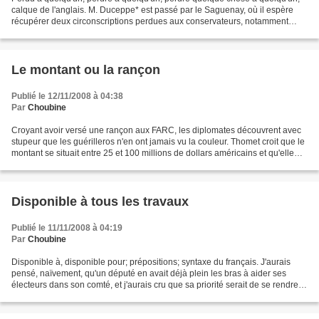
calque de l'anglais. M. Duceppe* est passé par le Saguenay, où il espère
récupérer deux circonscriptions perdues aux conservateurs, notamment
celle du ministre Jean-Pierre Blackburn....
Le montant ou la rançon
Publié le 12/11/2008 à 04:38
Par
Choubine
Croyant avoir versé une rançon aux FARC, les diplomates découvrent avec
stupeur que les guérilleros n'en ont jamais vu la couleur. Thomet croit que le
montant se situait entre 25 et 100 millions de dollars américains et qu'elle
aurait été versée par l'intermédiaire...
Disponible à tous les travaux
Publié le 11/11/2008 à 04:19
Par
Choubine
Disponible à, disponible pour; prépositions; syntaxe du français. J'aurais
pensé, naïvement, qu'un député en avait déjà plein les bras à aider ses
électeurs dans son comté, et j'aurais cru que sa priorité serait de se rendre
totalement disponible à tous...