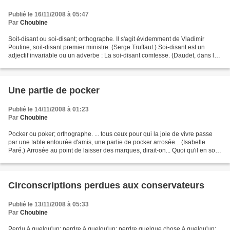
Publié le 16/11/2008 à 05:47
Par
Choubine
Soit-disant ou soi-disant; orthographe. Il s'agit évidemment de Vladimir
Poutine, soit-disant premier ministre. (Serge Truffaut.) Soi-disant est un
adjectif invariable ou un adverbe : La soi-disant comtesse. (Daudet, dans le
Petit Robert.) Notre père...
Une partie de pocker
Publié le 14/11/2008 à 01:23
Par
Choubine
Pocker ou poker; orthographe. ... tous ceux pour qui la joie de vivre passe
par une table entourée d'amis, une partie de pocker arrosée... (Isabelle
Paré.) Arrosée au point de laisser des marques, dirait-on... Quoi qu'il en soit,
le poker a bien meilleur...
Circonscriptions perdues aux conservateurs
Publié le 13/11/2008 à 05:33
Par
Choubine
Perdu à quelqu'un; perdre à quelqu'un; perdre quelque chose à quelqu'un;