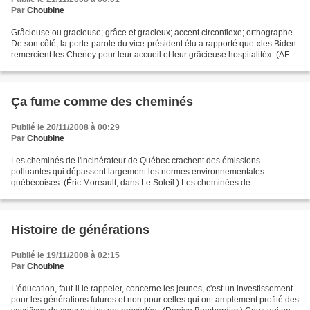
Par
Choubine
Grâcieuse ou gracieuse; grâce et gracieux; accent circonflexe; orthographe.
De son côté, la porte-parole du vice-président élu a rapporté que «les Biden
remercient les Cheney pour leur accueil et leur grâcieuse hospitalité». (AFP.)
«Me ferez-vous la grâce...
Ça fume comme des cheminés
Publié le 20/11/2008 à 00:29
Par
Choubine
Les cheminés de l'incinérateur de Québec crachent des émissions
polluantes qui dépassent largement les normes environnementales
québécoises. (Éric Moreault, dans Le Soleil.) Les cheminées de
l'incinérateur de Québec... Première phrase de l'article, en...
Histoire de générations
Publié le 19/11/2008 à 02:15
Par
Choubine
L'éducation, faut-il le rappeler, concerne les jeunes, c'est un investissement
pour les générations futures et non pour celles qui ont amplement profité des