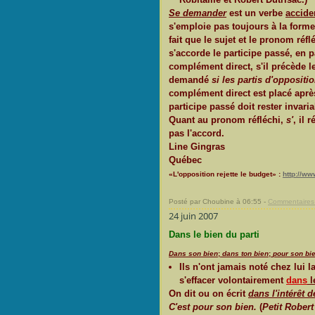
Se demander
est un verbe
accide
s'emploie pas toujours à la form
fait que le sujet et le pronom ré
s'accorde le participe passé, en p
complément direct, s'il précède l
demandé
si les partis d'oppositi
complément direct est placé après 
participe passé doit rester invaria
Quant au pronom réfléchi,
s'
, il 
pas l'accord.
Line Gingras
Québec
«L'opposition rejette le budget» :
http://w
Posté par Choubine à 06:55 -
Commentaires 
24 juin 2007
Dans le bien du parti
Dans son bien
;
dans ton bien
;
pour son bi
Ils n'ont jamais noté chez lui 
s'effacer volontairement
dans
l
On dit ou on écrit
dans l'intérêt d
C'est pour son bien.
(
Petit Robert