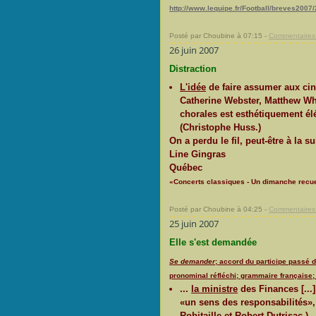
http://www.lequipe.fr/Football/breves200
Posté par Choubine à 07:15 -
Commentaires 
26 juin 2007
Distraction
L'idée
de faire assumer aux ci
Catherine Webster, Matthew Whi
chorales est esthétiquement él
(Christophe Huss.)
On a perdu le fil, peut-être à la s
Line Gingras
Québec
«Concerts classiques - Un dimanche recuei
Posté par Choubine à 04:25 -
Commentaires 
25 juin 2007
Elle s'est demandée
Se
demander
; accord du participe passé 
pronominal réfléchi; grammaire française;
...
la ministre
des Finances [...
«un sens des responsabilités»,
Robitaille et Robert Dutrisac.)