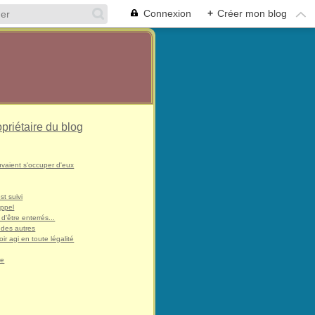
Connexion
+
Créer mon blog
opriétaire du blog
uvaient s'occuper d'eux
st suivi
appel
 d'être enterrés...
 des autres
ir agi en toute légalité
re