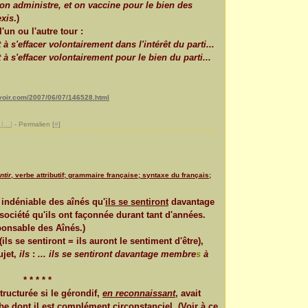
n administre, et on vaccine pour le bien des
exis
.)
'un ou l'autre tour :
à s'effacer volontairement dans l'intérêt du parti...
 à s'effacer volontairement pour le bien du parti...
voir.com/2007/06/07/146528.html
[
…
]
- Permalien [
#
]
ntir
, verbe attributif; grammaire française; syntaxe du français;
 indéniable des aînés qu'
ils se sentiront
davantage
 société qu'ils ont façonnée durant tant d'années.
ponsable des Aînés.)
(ils se sentiront = ils auront le sentiment d'être),
ujet,
ils
:
... ils se sentiront davantage membre
s
à
* * * * *
tructurée si le gérondif,
en reconnaissant
, avait
rbe dont il est complément circonstanciel. (Voir à ce