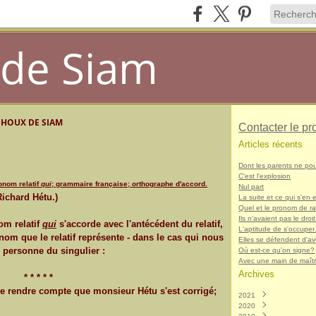
de Siam
CHOUX DE SIAM
Contacter le pr
Articles récents
Dont les parents ne po
C'est l'explosion
onom relatif
qui
; grammaire française; orthographe d'accord.
Nul part
(Richard Hétu.)
La suite et ce qui s'en e
Quel et le pronom de r
Ils n'avaient pas le droit
om relatif
qui
s'accorde avec l'antécédent du relatif,
L'aptitude de s'occuper
nom que le relatif représente - dans le cas qui nous
Elles se défendent d'avo
 personne du singulier :
Où est-ce qu'on signe?
Avec une main de maît
Archives
* * * * *
 me rendre compte que monsieur Hétu s'est corrigé;
2021
2020
Décembre
(1)