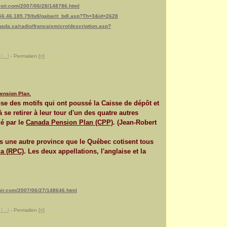
voir.com/2007/06/28/148786.html
//66.46.185.79/bdl/gabarit_bdl.asp?Th=3&id=2628
nada.ca/radio/francaismicro/description.asp?
[
…
]
- Permalien [
#
]
ension Plan.
ose des motifs qui ont poussé la Caisse de dépôt et
e retirer à leur tour d'un des quatre autres
gé par le
Canada Pension Plan (CPP)
. (Jean-Robert
ns une autre province que le Québec cotisent tous
a (RPC)
. Les deux appellations, l'anglaise et la
oir.com/2007/06/27/148646.html
[
…
]
- Permalien [
#
]