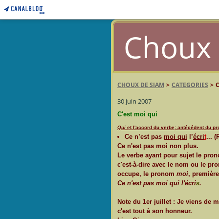
Choux 
CHOUX DE SIAM
>
CATEGORIES
>
30 juin 2007
C'est moi qui
Qui
et l'accord du verbe; antécédent du pr
Ce n’est pas
moi qui
l’
écri
t
... 
Ce n'est pas moi non plus.
Le verbe ayant pour sujet le pron
c'est-à-dire avec le nom ou le pro
occupe, le pronom
moi
, première
Ce n'est pas moi qui l'écri
s
.
Note du 1er juillet : Je viens de
c'est tout à son honneur.