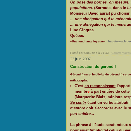
On pose des bornes, on mesure, o
populations.
(Sarraute, dans le
L
Monsieur David aurait pu choisir l
... une abnégation qui le mènerait 
... une abnégation qui le mènerait
Line Gingras
Québec
«Une touchante loyauté» :
http://www.lede
Posté par Choubine à 01:43 -
Commentaires 
23 juin 2007
Construction du gérondif
Gérondif; sujet implicite du gérondif;
se se
orthographe.
C'est
en reconnaissant
l'apport
membr
e
à part entière de cette
(Marguerite Blais, ministre res
Se sentir
étant un verbe attributif 
membre
doit s'accorder avec le s
part entière...
La phrase à l'étude serait mieux s
pour sujet (implicite) celui du ve