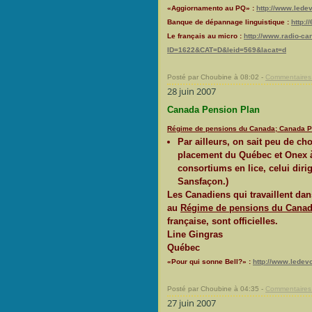
«Aggiornamento au PQ» :
http://www.lede
Banque de dépannage linguistique :
http:
Le français au micro :
http://www.radio-ca
ID=1622&CAT=D&leid=569&lacat=d
Posté par Choubine à 08:02 -
Commentaires 
28 juin 2007
Canada Pension Plan
Régime de pensions du Canada; Canada P
Par ailleurs, on sait peu de ch
placement du Québec et Onex à s
consortiums en lice, celui diri
Sansfaçon.)
Les Canadiens qui travaillent da
au
Régime de pensions du Canad
française, sont officielles.
Line Gingras
Québec
«Pour qui sonne Bell?» :
http://www.ledev
Posté par Choubine à 04:35 -
Commentaires 
27 juin 2007