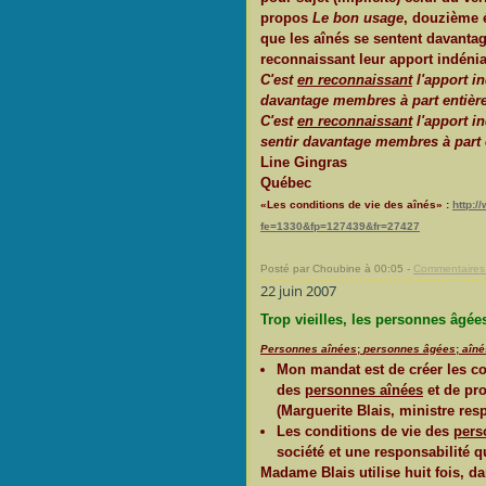
propos
Le bon usage
, douzième 
que les aînés se sentent davanta
reconnaissant leur apport indénia
C'est
en reconnaissant
l'apport i
davantage membres à part entière
C'est
en reconnaissant
l'apport i
sentir davantage membres à part e
Line Gingras
Québec
«Les conditions de vie des aînés» :
http:
fe=1330&fp=127439&fr=27427
Posté par Choubine à 00:05 -
Commentaires 
22 juin 2007
Trop vieilles, les personnes âgée
Personnes aînées
;
personnes âgées
;
aîné
Mon mandat est de créer les con
des
personnes aînées
et de pro
(Marguerite Blais, ministre res
Les conditions de vie des
pers
société et une responsabilité q
Madame Blais utilise huit fois, d