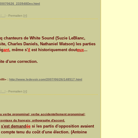
7/20070626_233948Dev.html
[
…
]
- Permalien [
#
]
nq chanteurs de White Sound (Suzie LeBlanc,
te, Charles Daniels, Nathaniel Watson) les parties
ég
ant
, même s'
il
est historiquement dout
eux
...
uite d'une correction.
lli» :
http://www.ledevoir.com/2007/06/26/148517.html
[
…
]
- Permalien [
#
]
du verbe pronominal; verbe accidentellement pronominal;
 syntaxe du français; orthographe d'accord.
]
s'est demand
ée
si les partis d'opposition avaient
 compte tenu du coût d'une élection. (Antoine