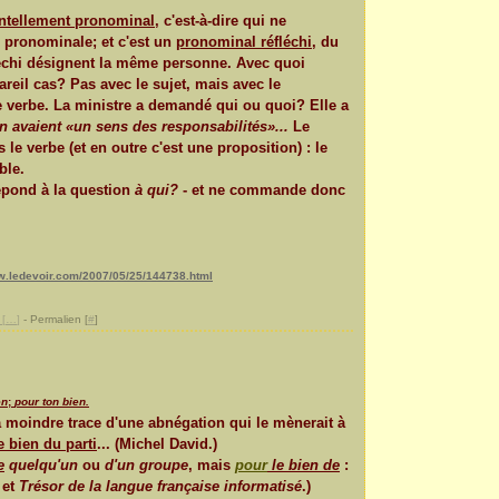
ntellement pronominal
, c'est-à-dire qui ne
e pronominale; et c'est un
pronominal réfléchi
, du
fléchi désignent la même personne. Avec quoi
areil cas? Pas avec le sujet, mais avec le
e verbe.
La ministre a demandé qui ou quoi? Elle a
on avaient «un sens des responsabilités»...
Le
le verbe (et en outre c'est une proposition) : le
ble.
répond à la question
à qui?
- et ne commande donc
ww.ledevoir.com/2007/05/25/144738.html
[
…
]
- Permalien [
#
]
en
;
pour ton bien.
la moindre trace d'une abnégation qui le mènerait à
e bien du parti
... (Michel David.)
e
quelqu'un
ou
d'un groupe
, mais
pour
le bien de
:
et
Trésor de la langue française informatisé
.)