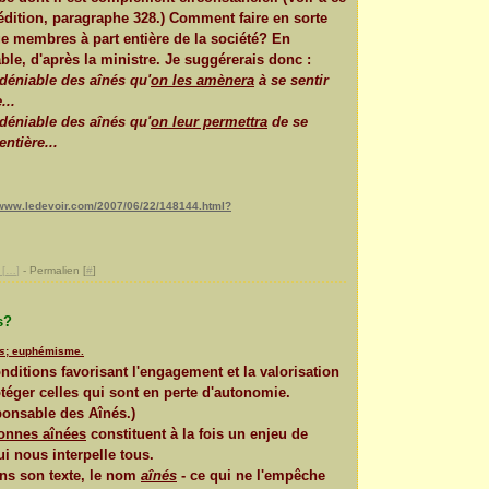
édition, paragraphe 328.) Comment faire en sorte
ge membres à part entière de la société? En
ble, d'après la ministre. Je suggérerais donc :
ndéniable des aînés qu'
on les amènera
à se sentir
...
ndéniable des aînés qu'
on leur permettra
de se
ntière...
//www.ledevoir.com/2007/06/22/148144.html?
[
…
]
- Permalien [
#
]
s?
s
; euphémisme.
ditions favorisant l'engagement et la valorisation
téger celles qui sont en perte d'autonomie.
ponsable des Aînés.)
onnes aînées
constituent à la fois un enjeu de
ui nous interpelle tous.
ans son texte, le nom
aînés
- ce qui ne l'empêche