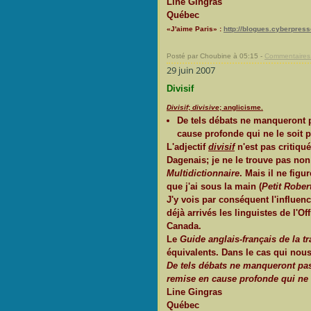
Line Gingras
Québec
«J'aime Paris» :
http://blogues.cyberpres
Posté par Choubine à 05:15 -
Commentaires 
29 juin 2007
Divisif
Divisif
;
divisive
; anglicisme.
De tels débats ne manqueront 
cause profonde qui ne le soit 
L'adjectif
divisif
n'est pas critiqu
Dagenais; je ne le trouve pas no
Multidictionnaire
. Mais il ne fig
que j'ai sous la main (
Petit Rober
J'y vois par conséquent l'influen
déjà arrivés les linguistes de l'O
Canada.
Le
Guide anglais-français de la t
équivalents. Dans le cas qui nous
De tels débats ne manqueront pas
remise en cause profonde qui ne 
Line Gingras
Québec