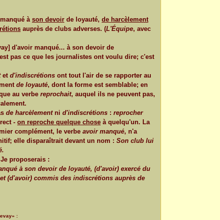
ir manqué à
son devoir
de loyauté,
de harcèlement
crétions
auprès de clubs adverses. (
L'Équipe
, avec
ay] d'avoir manqué... à son devoir de
st pas ce que les journalistes ont voulu dire; c'est
t
et
d'indiscrétions
ont tout l'air de se rapporter au
ément
de loyauté
, dont la forme est semblable; en
gique au verbe
reprochait
, auquel ils ne peuvent pas,
calement.
as
de harcèlement
ni
d'indiscrétions
:
reprocher
rect -
on reproche quelque chose
à quelqu'un. La
emier complément, le verbe
avoir manqué
, n'a
initif; elle disparaîtrait devant un nom :
Son club lui
é.
Je proposerais :
anqué à son devoir de loyauté, (d'avoir) exercé du
et (d'avoir) commis des indiscrétions auprès de
evay» :