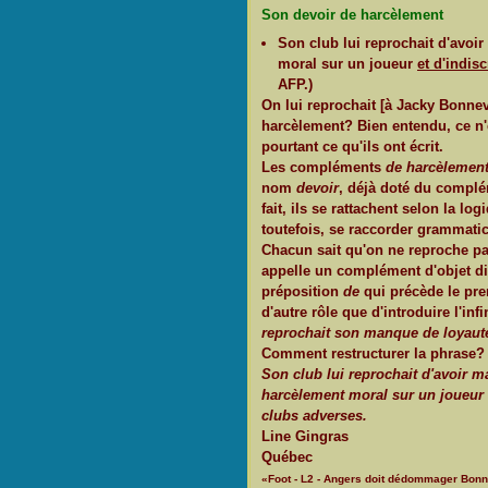
Son devoir de harcèlement
Son club lui reprochait d'avo
moral sur un joueur
et d'indis
AFP.)
On lui reprochait [à Jacky Bonnev
harcèlement? Bien entendu, ce n'e
pourtant ce qu'ils ont écrit.
Les compléments
de harcèlemen
nom
devoir
, déjà doté du compl
fait, ils se rattachent selon la lo
toutefois, se raccorder grammati
Chacun sait qu'on ne reproche p
appelle un complément d'objet di
préposition
de
qui précède le pr
d'autre rôle que d'introduire l'inf
reprochait son manque de loyaut
Comment restructurer la phrase? 
Son club lui reprochait d'avoir m
harcèlement moral sur un joueur 
clubs adverses.
Line Gingras
Québec
«Foot - L2 - Angers doit dédommager Bonn