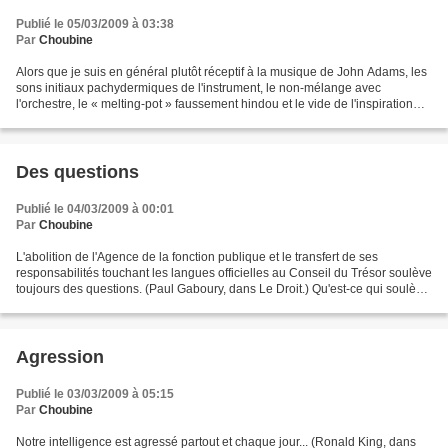
Publié le 05/03/2009 à 03:38
Par
Choubine
Alors que je suis en général plutôt réceptif à la musique de John Adams, les
sons initiaux pachydermiques de l'instrument, le non-mélange avec
l'orchestre, le « melting-pot » faussement hindou et le vide de l'inspiration
m'ont tellement agacés que Morphée...
Des questions
Publié le 04/03/2009 à 00:01
Par
Choubine
L'abolition de l'Agence de la fonction publique et le transfert de ses
responsabilités touchant les langues officielles au Conseil du Trésor soulève
toujours des questions. (Paul Gaboury, dans Le Droit.) Qu'est-ce qui soulève
des questions? L'abolition...
Agression
Publié le 03/03/2009 à 05:15
Par
Choubine
Notre intelligence est agressé partout et chaque jour... (Ronald King, dans