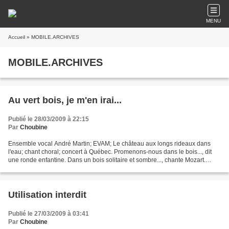
MENU
Accueil
» MOBILE.ARCHIVES
MOBILE.ARCHIVES
Au vert bois, je m'en irai...
Publié le 28/03/2009 à 22:15
Par
Choubine
Ensemble vocal André Martin; EVAM; Le château aux longs rideaux dans
l'eau; chant choral; concert à Québec. Promenons-nous dans le bois..., dit
une ronde enfantine. Dans un bois solitaire et sombre..., chante Mozart.
Dans les allées ombreuses où l'on...
Utilisation interdit
Publié le 27/03/2009 à 03:41
Par
Choubine