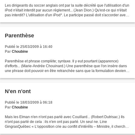
Les dirigeants du soccer anglais ont par la suite décrété que l'utilisation d'un
iPod n'était interdit par aucun règlement... (Jean Dion.) Qu'est-ce qui n'était
pas interdit? L'utilisation d'un iPod*. Le participe passé doit s'accorder avec
le noyau du...
Parenthèse
Publié le 25/03/2009 à 16:40
Par
Choubine
Parenthèse et phrase complète; syntaxe. Il y eut pourtant (apparence)
d'efforts... (Marie-Andrée Chouinard.) Une parenthèse que l'on insère dans
une phrase doit pouvoir en être retranchée sans que la formulation devienne
grammaticalement incorrecte. Or,...
N'en n'ont
Publié le 18/03/2009 à 06:18
Par
Choubine
Mais les Elman n'en n'ont pas parlé avec Couillard... (Robert Dutrisac.) Ils
n'ont pas parlé de cela : ils n'en ont pas parlé. Un seul ne. Line
GingrasQuébec « L'opposition crie au conflit d'intérêts – Ministre, il cherchait
un emploi » : http://www....