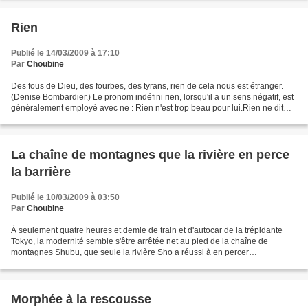
Rien
Publié le 14/03/2009 à 17:10
Par
Choubine
Des fous de Dieu, des fourbes, des tyrans, rien de cela nous est étranger.
(Denise Bombardier.) Le pronom indéfini rien, lorsqu'il a un sens négatif, est
généralement employé avec ne : Rien n'est trop beau pour lui.Rien ne dit
qu'il ait tort. (Exemples...
La chaîne de montagnes que la rivière en perce
la barrière
Publié le 10/03/2009 à 03:50
Par
Choubine
À seulement quatre heures et demie de train et d'autocar de la trépidante
Tokyo, la modernité semble s'être arrêtée net au pied de la chaîne de
montagnes Shubu, que seule la rivière Sho a réussi à en percer
l'impénétrable barrière. (Isabelle Paré.) La...
Morphée à la rescousse