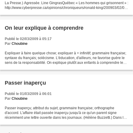
La Presse.) Agressée. Line GingrasQuébec « Les hommes qui grisonnent » :
http://www.cyberpresse.ca/opinions/chroniqueurs/ronald-king/200903/02/01-
832413-les-hommes-qui-grison...
On leur explique à comprendre
Publié le 02/03/2009 à 05:17
Par
Choubine
Expliquer à faire quelque chose; expliquer à + infinitif; grammaire française;
syntaxe du français; solécisme. L'éducation, d'ailleurs, ne favorise guère le
sens de la responsabilité. On explique plutôt aux enfants à comprendre leurs
actions et celles...
Passer inaperçu
Publié le 01/03/2009 à 06:01
Par
Choubine
Passer inaperçu; attribut du sujet; grammaire française; orthographe
d'accord. L'affaire était passée inaperçu jusqu'à ce qu'un parent signe
récemment une lettre ouverte dans les journaux. (Hélène Buzzetti.) Dans la
construction passer inaperçu, le verbe...