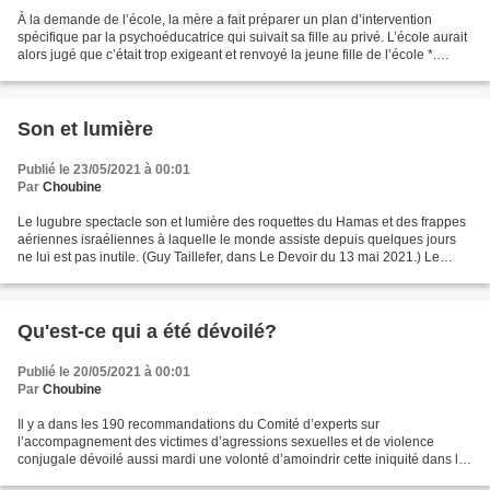
À la demande de l’école, la mère a fait préparer un plan d’intervention
spécifique par la psychoéducatrice qui suivait sa fille au privé. L’école aurait
alors jugé que c’était trop exigeant et renvoyé la jeune fille de l’école *.
(Jessica Nadeau, dans...
Son et lumière
Publié le 23/05/2021 à 00:01
Par
Choubine
Le lugubre spectacle son et lumière des roquettes du Hamas et des frappes
aériennes israéliennes à laquelle le monde assiste depuis quelques jours
ne lui est pas inutile. (Guy Taillefer, dans Le Devoir du 13 mai 2021.) Le
monde assiste à un lugubre spectacle...
Qu'est-ce qui a été dévoilé?
Publié le 20/05/2021 à 00:01
Par
Choubine
Il y a dans les 190 recommandations du Comité d’experts sur
l’accompagnement des victimes d’agressions sexuelles et de violence
conjugale dévoilé aussi mardi une volonté d’amoindrir cette iniquité dans les
étapes préalables au tribunal.(Marie-Andrée Chouinard,...