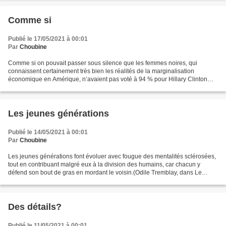
Comme si
Publié le 17/05/2021 à 00:01
Par
Choubine
Comme si on pouvait passer sous silence que les femmes noires, qui
connaissent certainement très bien les réalités de la marginalisation
économique en Amérique, n’avaient pas voté à 94 % pour Hillary Clinton
malgré son élitisme.(Émilie Nicolas, dans Le...
Les jeunes générations
Publié le 14/05/2021 à 00:01
Par
Choubine
Les jeunes générations font évoluer avec fougue des mentalités sclérosées,
tout en contribuant malgré eux à la division des humains, car chacun y
défend son bout de gras en mordant le voisin.(Odile Tremblay, dans Le
Devoir du 6 mai 2021.) Le pronom doit...
Des détails?
Publié le 11/05/2021 à 00:01