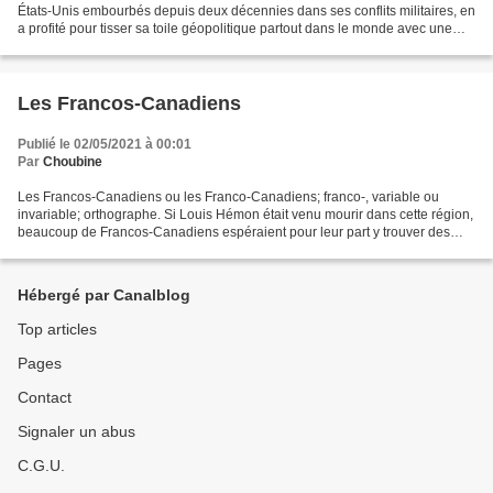
États-Unis embourbés depuis deux décennies dans ses conflits militaires, en
a profité pour tisser sa toile géopolitique partout dans le monde avec une
redoutable efficacité.(Guy...
Les Francos-Canadiens
Publié le 02/05/2021 à 00:01
Par
Choubine
Les Francos-Canadiens ou les Franco-Canadiens; franco-, variable ou
invariable; orthographe. Si Louis Hémon était venu mourir dans cette région,
beaucoup de Francos-Canadiens espéraient pour leur part y trouver des
raisons de vivre. Les Francos-Canadiens...
Hébergé par Canalblog
Top articles
Pages
Contact
Signaler un abus
C.G.U.