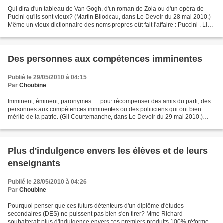
Qui dira d'un tableau de Van Gogh, d'un roman de Zola ou d'un opéra de
Pucini qu'ils sont vieux? (Martin Bilodeau, dans Le Devoir du 28 mai 2010.)
Même un vieux dictionnaire des noms propres eût fait l'affaire : Puccini . Line
GingrasQuébec « Les vieilleries...
Des personnes aux compétences imminentes
Publié le 29/05/2010 à 04:15
Par
Choubine
Imminent, éminent; paronymes. ... pour récompenser des amis du parti, des
personnes aux compétences imminentes ou des politiciens qui ont bien
mérité de la patrie. (Gil Courtemanche, dans Le Devoir du 29 mai 2010.)
Monsieur Courtemanche termine ainsi...
Plus d'indulgence envers les élèves et de leurs
enseignants
Publié le 28/05/2010 à 04:26
Par
Choubine
Pourquoi penser que ces futurs détenteurs d'un diplôme d'études
secondaires (DES) ne puissent pas bien s'en tirer? Mme Richard
souhaiterait plus d'indulgence envers ces premiers produits 100% réforme et