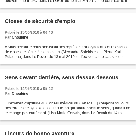
gouvernement. (PC, dans Le Devoir du 13 mai 2010.) Ne perdons pas le fil :
Le rôle du commissaire à la santé consiste...
Closes de sécurité d'emploi
Publié le 15/05/2010 à 06:43
Par
Choubine
« Mais devant le refus persistant des représentants syndicaux et l'existence
de closes de sécurité d'emploi... » (Alexandre Shields citant Pierre Karl
Péladeau, dans Le Devoir du 13 mai 2010.) ... l'existence de clauses de
sécurité d'emploi... Line GingrasQuébec...
Sens devant derrière, sens dessus dessous
Publié le 14/05/2010 à 05:42
Par
Choubine
... l'examen d'aptitude du Conseil médical du Canada [...] comporte toujours
des erreurs de syntaxe et de traduction qui alourdissent le sens , quand il ne
le change pas carrément. (Lisa-Marie Gervais, dans Le Devoir du 14 mai
2010.) Il? Ce n'est pas...
Liseurs de bonne aventure