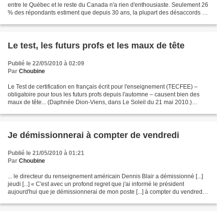
entre le Québec et le reste du Canada n'a rien d'enthousiaste. Seulement 26
% des répondants estiment que depuis 30 ans, la plupart des désaccords se
sont réglés « à la satisfaction...
Le test, les futurs profs et les maux de tête
Publié le 22/05/2010 à 02:09
Par
Choubine
Le Test de certification en français écrit pour l'enseignement (TECFEE) –
obligatoire pour tous les futurs profs depuis l'automne – causent bien des
maux de tête... (Daphnée Dion-Viens, dans Le Soleil du 21 mai 2010.)
D'après la construction de la phrase,...
Je démissionnerai à compter de vendredi
Publié le 21/05/2010 à 01:21
Par
Choubine
... le directeur du renseignement américain Dennis Blair a démissionné [...]
jeudi [...] « C'est avec un profond regret que j'ai informé le président
aujourd'hui que je démissionnerai de mon poste [...] à compter du vendredi
28 mai », a annoncé dans un...