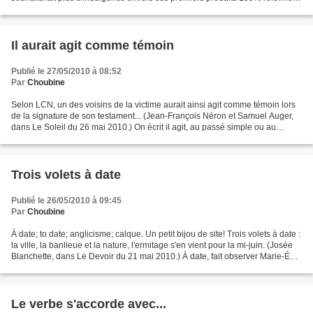
de leurs enseignants. (Lisa-Marie Gervais, dans...
Il aurait agit comme témoin
Publié le 27/05/2010 à 08:52
Par
Choubine
Selon LCN, un des voisins de la victime aurait ainsi agit comme témoin lors
de la signature de son testament... (Jean-François Néron et Samuel Auger,
dans Le Soleil du 26 mai 2010.) On écrit il agit, au passé simple ou au
présent de l'indicatif, mais...
Trois volets à date
Publié le 26/05/2010 à 09:45
Par
Choubine
À date; to date; anglicisme; calque. Un petit bijou de site! Trois volets à date :
la ville, la banlieue et la nature, l'ermitage s'en vient pour la mi-juin. (Josée
Blanchette, dans Le Devoir du 21 mai 2010.) À date, fait observer Marie-Éva
de Villers,...
Le verbe s'accorde avec...