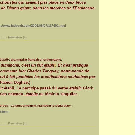
horistes qui avaient pris place en deux blocs
é de l'écran géant, dans les marches de l'Esplanade
p://www.ledevoir.com/2006/09/07/117601.html
[
…
]
- Permalien [
#
]
établir
; grammaire française; orthographe.
e dimanche, c'est un fait
établi
t
. Et c'est pratique
ommenté hier Charles Tanguay, porte-parole de
ut à fait justifiées les modifications souhaitées par
Fabien Deglise.)
fait établi. Le participe passé du verbe
établir
s'écrit
 bien entendu,
établie
au féminin singulier.
rces - Le gouvernement maintient le statu quo» :
9.html
[
…
]
- Permalien [
#
]