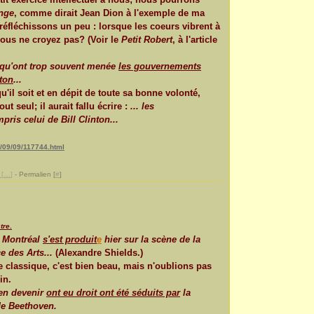
inge
, comme dirait Jean Dion à l'exemple de ma
éfléchissons un peu : lorsque les coeurs vibrent à
vous ne croyez pas? (Voir le
Petit Robert
, à l'article
se qu'ont trop souvent menée
les gouvernements
nton
...
u'il soit et en dépit de toute sa bonne volonté,
t seul; il aurait fallu écrire :
... les
is celui de Bill Clinton...
/09/09/117744.html
[
…
]
- Permalien [
#
]
tre
.
 Montréal
s'est produit
e
hier sur la scène de la
ce des Arts...
(Alexandre Shields.)
 classique, c'est bien beau, mais n'oublions pas
in.
n devenir
ont eu droit ont été séduits par
la
e Beethoven.