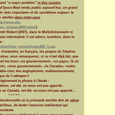
t" and "a major problem"
in this country
.
 d’Ipsos-Reid rendu public aujourd’hui, un grand
e «très important» et de «problème majeur» le
es adultes
dans notre pays
.
tp://www.abc-
ws_releases2005.shtml
]
etit Robert
(2007), dans le
Multidictionnaire
ni
aise informatisé
; il est admis, toutefois, dans le
ue
:
/btml/fra/r_motclef/index800_1.asp
u d'entendre, en français, les propos de Stephen
tres, vous remarquerez, si ce n'est déjà fait, que
vent les tours «ce gouvernement», «ce pays», là où
ment», «mon gouvernement», «le Canada», «notre
usable chez des anglophones; malheureusement,
ue de l'«attraper»!
égèrement la phrase à l'étude :
diens, cet été, ne nous ont pas apporté...
s au Canada, cet été, ne nous ont pas apporté...
* * * * *
émotionnelle où la primauté semble être de
vibrer
 périlleux, de tenter l'exercice intellectuel qui
 contexte.
tit exercice intellectuel à nous; nous pourrons