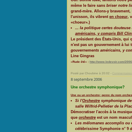
même le faire sans
briser notre l
grand-mère. Allons-y bravement, r
l'unisson, ils vibrent
en choeur
, 
«choeur».)
... la politique certes douteu
américains, y compris Bill Cli
Le président des États-Unis, qui q
n'est pas un gouvernement à lui tou
gouvernements américains, y compr
Line Gingras
«Rude été» :
http://www.ledevoir.com/2006
Posté par Choubine à 20:02 -
Commentaires 
8 septembre 2006
Une orchestre symphonique?
Une ou un orchestre; genre du nom
orches
Si l'
Orchestre
symphonique de
salle Wilfrid-Pelletier de la Pla
Démocratiser l'accès à la musique
que
orchestre
est un nom mascul
Les mélomanes accomplis ou e
célébrissime
Symphonie n° 9
d