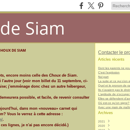
de Siam
CHOUX DE SIAM
Contacter le pr
Articles récents
Dont les parents ne po
C'est l'explosion
cots, encore moins celle des
Choux de Siam
.
Nul part
 l'autre jour (voir mon billet du 11 septembre, ci-
La suite et ce qui s'en e
Quel et le pronom de r
'aise; j'emménage donc chez un autre hébergeur,
Ils n'avaient pas le droit
L'aptitude de s'occuper
demeurera possible, et facile, de revenir consulter
Elles se défendent d'avo
Où est-ce qu'on signe?
Avec une main de maît
 aujourd'hui, dans mon «nouveau» carnet qui
Archives
am
? Vous le verrez à cette adresse :
m/
.
2021
 ces lignes, je n'ai pas encore décidé.)
2020
Décembre
(1)