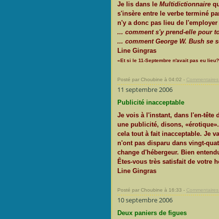
Je lis dans le
Multidictionnaire
qu
s'insère entre le verbe terminé p
n'y a donc pas lieu de l'employer
... comment s'y prend-elle pour to
... comment George W. Bush se se
Line Gingras
«Et si le 11-Septembre n'avait pas eu lieu
Posté par Choubine à 04:02 -
Commentaires 
11 septembre 2006
Publicité inacceptable
Je vois à l'instant, dans l'en-têt
une publicité, disons, «érotique».
cela tout à fait inacceptable. Je 
n'ont pas disparu dans vingt-quatr
change d'hébergeur. Bien entendu,
Êtes-vous très satisfait de votre h
Line Gingras
Posté par Choubine à 16:33 -
Commentaires 
10 septembre 2006
Deux paniers de figues