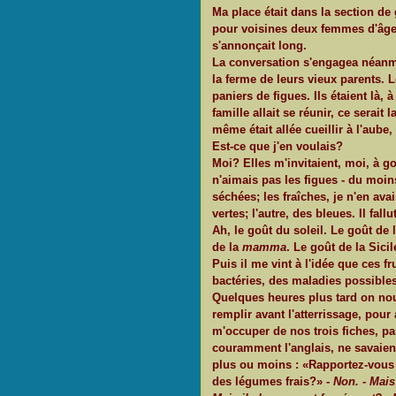
Ma place était dans la section de 
pour voisines deux femmes d'âge 
s'annonçait long.
La conversation s'engagea néanmo
la ferme de leurs vieux parents.
paniers de figues. Ils étaient là, 
famille allait se réunir, ce serait
même était allée cueillir à l'aube,
Est-ce que j'en voulais?
Moi? Elles m'invitaient, moi, à go
n'aimais pas les figues - du moins
séchées; les fraîches, je n'en ava
vertes; l'autre, des bleues. Il fal
Ah, le goût du soleil. Le goût de
de la
mamma
. Le goût de la Sicil
Puis il me vint à l'idée que ces f
bactéries, des maladies possibles
Quelques heures plus tard on nou
remplir avant l'atterrissage, pour
m'occuper de nos trois fiches, pa
couramment l'anglais, ne savaient p
plus ou moins : «Rapportez-vous d
des légumes frais?»
- Non. - Mai