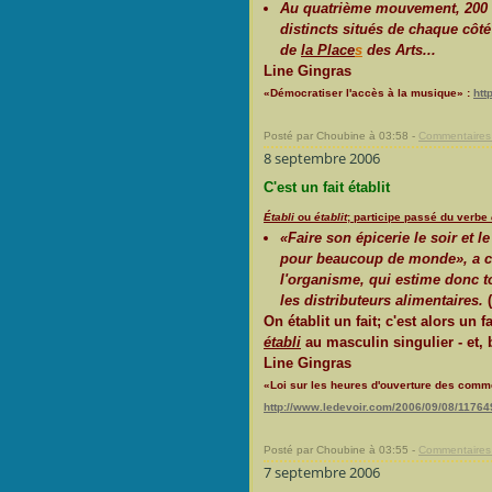
Au quatrième mouvement, 200 c
distincts situés de chaque côt
de
la Place
s
des Arts...
Line Gingras
«Démocratiser l'accès à la musique» :
htt
Posté par Choubine à 03:58 -
Commentaires 
8 septembre 2006
C'est un fait établit
Établi
ou
établit
; participe passé du verbe
«Faire son épicerie le soir et l
pour beaucoup de monde», a c
l'organisme, qui estime donc to
les distributeurs alimentaires.
(
On établit un fait; c'est alors un 
établi
au masculin singulier - et,
Line Gingras
«Loi sur les heures d'ouverture des comme
http://www.ledevoir.com/2006/09/08/11764
Posté par Choubine à 03:55 -
Commentaires 
7 septembre 2006