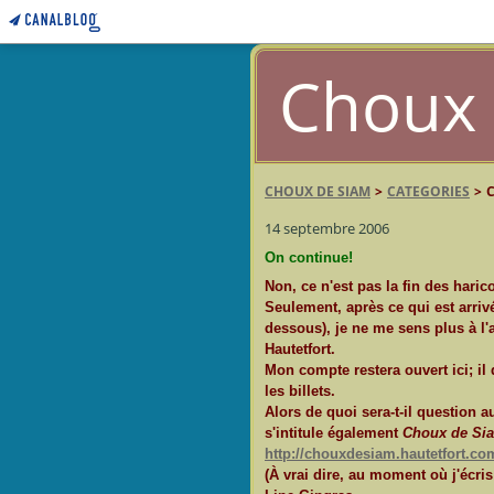
Choux 
CHOUX DE SIAM
>
CATEGORIES
>
14 septembre 2006
On continue!
Non, ce n'est pas la fin des hari
Seulement, après ce qui est arrivé
dessous), je ne me sens plus à l
Hautetfort.
Mon compte restera ouvert ici; il 
les billets.
Alors de quoi sera-t-il question
s'intitule également
Choux de Si
http://chouxdesiam.hautetfort.co
(À vrai dire, au moment où j'écris