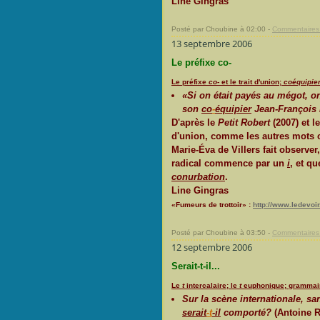
Line Gingras
Posté par Choubine à 02:00 -
Commentaires 
13 septembre 2006
Le préfixe co-
Le préfixe
co-
et le trait d'union;
coéquipie
«Si on était payés au mégot, o
son
co
-
équipier
Jean-François 
D'après le
Petit Robert
(2007) et l
d'union, comme les autres mots 
Marie-Éva de Villers fait observe
radical commence par un
i
, et qu
conurbation
.
Line Gingras
«Fumeurs de trottoir» :
http://www.ledevoi
Posté par Choubine à 03:50 -
Commentaires 
12 septembre 2006
Serait-t-il...
Le
t
intercalaire; le
t
euphonique; grammair
Sur la scène internationale, 
serait
-t
-il
comporté?
(Antoine Ro