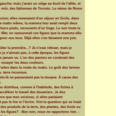
gauche; mais j'avais un siège au bord de l'allée, et
mûr, des Italiennes de Toronto. Le retour de Rome
ins; elles revenaient d'un séjour en Sicile, dans
 Le matin même, la
mamma
leur avait rempli deux
à leurs pieds, recouverts d'un linge. Le soir toute la
 la fête; on savourerait ces figues que la
mamma
elle-
 pour eux tous. Déjà elles s'en faisaient une joie.
ûter la première...? Je n'osai refuser, mais je
 je n'aimais pas, à cette époque, les figues
is jamais vu. L'un des paniers en contenait des
lut essayer les deux couleurs.
 l'arbre dans la rosée du matin. Le goût des larmes
e, terre inconnue.
ruits-là ne passeraient pas la douane. À cause des
.
s distribua, comme à l'habitude, des fiches à
 accélérer le travail des douaniers. Je dus
rce que mes voisines, si elles parlaient
as le lire ni l'écrire. Vint la question qui se lisait
es produits de la terre, des plantes, des fruits ou
s les figues? - Non non, nous ne rapportons rien. -