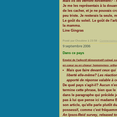
Mais ils les verront forcément? -
Je me les représentais à la doua
de les cacher, et je ne pouvais cro
peu triste. Je resterais la seule, 
Le goût du soleil. Le goût de l'a
la
mamma
.
Line Gingras
Posté par Choubine à 23:58 -
Commentaires 
9 septembre 2006
Dans ce pays
Emploi de l'adjectif démonstratif calqué sur
en coeur
ou
en choeur
; homonymes; ortho
Mais que faire devant ceux qui 
liberté elle-même? Les réactio
apporté de réponse valable à ce
De quel pays s'agit-il? Aucun n'
termine cette phrase, bien que l
dans le paragraphe qui précède je
pas à lui que pense ici madame Bo
son article, qu'elle parle plutôt 
possessif, comme c'est fréquemme
An Ipsos-Reid survey, released to