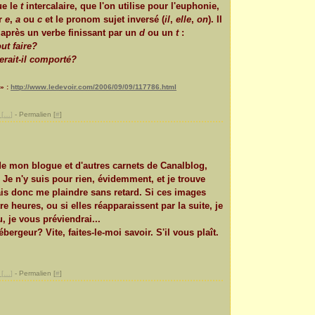
e le
t
intercalaire, que l'on utilise pour l'euphonie,
ar
e
,
a
ou
c
et le pronom sujet inversé (
il
,
elle
,
on
). Il
 après un verbe finissant par un
d
ou un
t
:
ut faire?
rait-il comporté?
?» :
http://www.ledevoir.com/2006/09/09/117786.html
[
…
]
- Permalien [
#
]
e de mon blogue et d'autres carnets de Canalblog,
 Je n'y suis pour rien, évidemment, et je trouve
vais donc me plaindre sans retard. Si ces images
e heures, ou si elles réapparaissent par la suite, je
 je vous préviendrai...
ébergeur? Vite, faites-le-moi savoir. S'il vous plaît.
[
…
]
- Permalien [
#
]