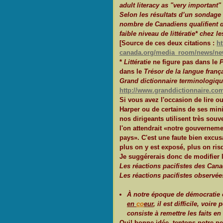
adult literacy as "very importan
Selon les résultats d’un sondage
nombre de Canadiens qualifient d
faible niveau de littératie* chez l
[Source de ces deux citations :
ht
canada.org/media_room/news/ne
*
Littératie
ne figure pas dans le
P
dans le
Trésor de la langue franç
Grand dictionnaire terminologiq
http://www.granddictionnaire.com
Si vous avez l'occasion de lire o
Harper ou de certains de ses minis
nos dirigeants utilisent très sou
l'on attendrait «notre gouverne
pays». C'est une faute bien exc
plus on y est exposé, plus on risq
Je suggérerais donc de modifier l
Les réactions pacifistes des Cana
Les réactions pacifistes observée
À notre époque de démocratie 
en
co
eur
, il est difficile, voire
consiste à remettre les faits en
Oui! bonne idée, tentons notre pe