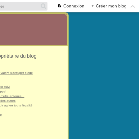
Connexion
+
Créer mon blog
opriétaire du blog
uvaient s'occuper d'eux
st suivi
appel
 d'être enterrés...
 des autres
ir agi en toute légalité
re