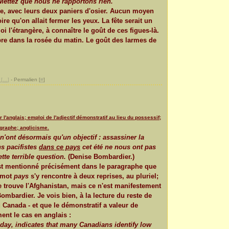
 Mettez que nous ne rapportons rien.
ne, avec leurs deux paniers d'osier. Aucun moyen
ire qu'on allait fermer les yeux. La fête serait un
moi l'étrangère, à connaître le goût de ces figues-là.
rbre dans la rosée du matin. Le goût des larmes de
[
…
]
- Permalien [
#
]
 l'anglais; emploi de l'adjectif démonstratif au lieu du possessif;
graphe; anglicisme.
n'ont désormais qu'un objectif : assassiner la
ns pacifistes
dans ce pays
cet été ne nous ont pas
tte terrible question.
(Denise Bombardier.)
est mentionné précisément dans le paragraphe que
e mot
pays
s'y rencontre à deux reprises, au pluriel;
 trouve l'Afghanistan, mais ce n'est manifestement
mbardier. Je vois bien, à la lecture du reste de
du Canada - et que le démonstratif a valeur de
nt le cas en anglais :
day, indicates that many Canadians identify low