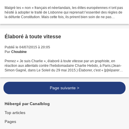
Malgré les « non » français et néerlandais, les élites européennes n’ont pas
hésité à adopter le traité de Lisbonne qui reprenait l’essentiel des règles de
la défunte Constitution. Mais cette fois, ils prirent bien soin de ne pas
consulter les peuples.(Christian...
Élaboré à toute vitesse
Publié le 04/07/2015 à 20:05
Par
Choubine
Prenez « Je suis Charlie », élaboré à toute vitesse par un graphiste, en
réaction aux attentats contre l'hebdomadaire Charlie Hebdo, à Paris.(Jean-
Simon Gagné, dans Le Soleil du 29 mai 2015.) Élaborer, c'est « [p]réparer
mûrement, par un lent travail...
Page suivante >
Hébergé par Canalblog
Top articles
Pages