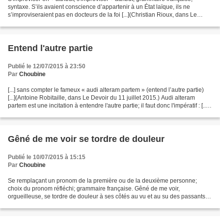
syntaxe. S’ils avaient conscience d’appartenir à un État laïque, ils ne
s’improviseraient pas en docteurs de la foi [...](Christian Rioux, dans Le
Devoir du 19 juin 2015.) D'après...
Entend l'autre partie
Publié le 12/07/2015 à 23:50
Par
Choubine
[...] sans compter le fameux « audi alteram partem » (entend l’autre partie)
[...](Antoine Robitaille, dans Le Devoir du 11 juillet 2015.) Audi alteram
partem est une incitation à entendre l'autre partie; il faut donc l'impératif : [...]
sans compter...
Gêné de me voir se tordre de douleur
Publié le 10/07/2015 à 15:15
Par
Choubine
Se remplaçant un pronom de la première ou de la deuxième personne;
choix du pronom réfléchi; grammaire française. Gêné de me voir,
orgueilleuse, se tordre de douleur à ses côtés au vu et au su des passants,
mon ami m’a poliment rappelé qu’il n’était pas...