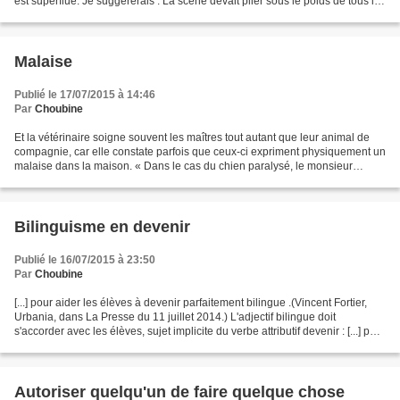
est superflue. Je suggérerais : La scène devait plier sous le poids de tous les
musiciens. La scène devait...
Malaise
Publié le 17/07/2015 à 14:46
Par
Choubine
Et la vétérinaire soigne souvent les maîtres tout autant que leur animal de
compagnie, car elle constate parfois que ceux-ci expriment physiquement un
malaise dans la maison. « Dans le cas du chien paralysé, le monsieur
n’avait pas fait le deuil de la...
Bilinguisme en devenir
Publié le 16/07/2015 à 23:50
Par
Choubine
[...] pour aider les élèves à devenir parfaitement bilingue .(Vincent Fortier,
Urbania, dans La Presse du 11 juillet 2014.) L'adjectif bilingue doit
s'accorder avec les élèves, sujet implicite du verbe attributif devenir : [...] pour
aider les élèves...
Autoriser quelqu'un de faire quelque chose