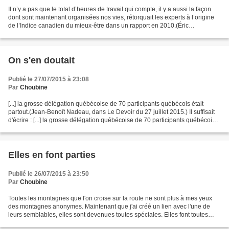
Il n’y a pas que le total d’heures de travail qui compte, il y a aussi la façon
dont sont maintenant organisées nos vies, rétorquait les experts à l’origine
de l’Indice canadien du mieux-être dans un rapport en 2010.(Éric
Desrosiers, dans Le Devoir du...
On s'en doutait
Publié le 27/07/2015 à 23:08
Par
Choubine
[...] la grosse délégation québécoise de 70 participants québécois était
partout.(Jean-Benoît Nadeau, dans Le Devoir du 27 juillet 2015.) Il suffisait
d'écrire : [...] la grosse délégation québécoise de 70 participants québécois
était partout. Line Gingras...
Elles en font parties
Publié le 26/07/2015 à 23:50
Par
Choubine
Toutes les montagnes que l'on croise sur la route ne sont plus à mes yeux
des montagnes anonymes. Maintenant que j'ai créé un lien avec l'une de
leurs semblables, elles sont devenues toutes spéciales. Elles font toutes
parties de la famille d'Indian Head.(Stéphane...