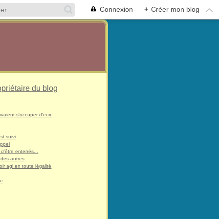
Connexion
+
Créer mon blog
opriétaire du blog
uvaient s'occuper d'eux
st suivi
appel
 d'être enterrés...
 des autres
ir agi en toute légalité
re