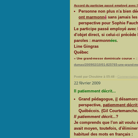
Accord du participe passé employé avec l'
Personne non plus n'a bien d
ont marmonn
é
sans jamais les 
perspective pour Sophie Fauc
Le participe passé employé avec l
d'objet direct, si celui-ci précè
paroles :
marmonn
ées
.
Line Gingras
Québec
« Une grand-messe dominicale courue » :
dumas/200902/10/01-825765-une-grand-me
Posté par Choubine à 05:48 -
Commentaires 
22 février 2009
Il patiemment décrit...
Grand pédagogue,
il
désamorce 
perspective,
patiemment décri
Québécois. (Gil Courtemanche.
Il patiemment décrit...
?
Je comprends que l'on ait voulu 
avait moyen, toutefois, d'éliminer
habituel des mots en français :