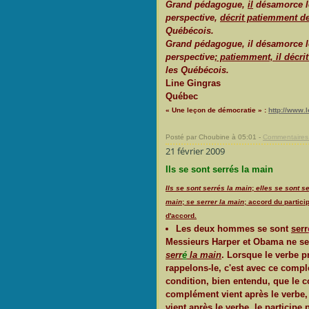
Grand pédagogue,
il
désamorce le
perspective,
décrit patiemment d
Québécois.
Grand pédagogue, il désamorce le
perspective
; patiemment, il décri
les Québécois.
Line Gingras
Québec
« Une leçon de démocratie » :
http://www.
Posté par Choubine à 05:01 -
Commentaires 
21 février 2009
Ils se sont serrés la main
Ils se sont serrés la main
;
elles se sont s
main
;
se serrer la main
; accord du partic
d'accord.
Les deux hommes se sont
serr
Messieurs Harper et Obama ne se s
serr
é
la main
. Lorsque le verbe 
rappelons-le, c'est avec ce compl
condition, bien entendu, que le c
complément vient après le verbe
vient après le verbe, le participe 