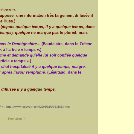
orthographe.
 supposer une information très largement diffusée
il
he Huss.)
(
depuis quelque temps, il y a quelque temps
,
dans
 temps
)
,
quelque
ne marque pas le pluriel, mais
ans le Denbighshire
... (Baudelaire, dans le
Trésor
é
, à l'article « temps ».)
irme et demande qu'elle lui soit confiée quelque
'article « temps ».)
 chat hospitalisé il y a quelque temps, maigre,
r après l'avoir remplumé.
(Léautaud, dans le
t diffusée
il y a quelqu
e
temps
.
" » :
http://www.ledevoir.com/2009/02/06/231893.html
[
…
]
- Permalien [
#
]