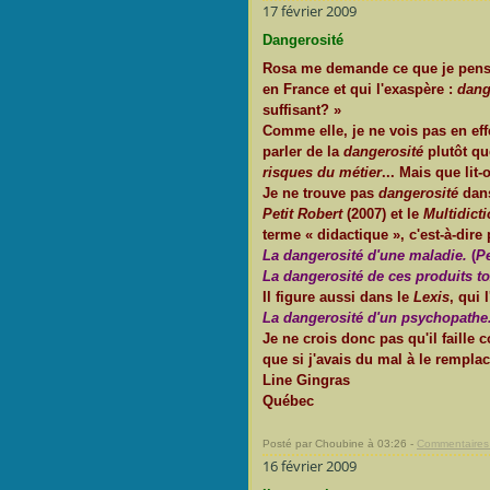
17 février 2009
Dangerosité
Rosa me demande ce que je pense
en France et qui l'exaspère :
dang
suffisant? »
Comme elle, je ne vois pas en eff
parler de la
dangerosité
plutôt q
risques du métier
... Mais que lit
Je ne trouve pas
dangerosité
dan
Petit Robert
(2007) et le
Multidict
terme « didactique », c'est-à-dire
La dangerosité d'une maladie.
(
Pe
La dangerosité de ces produits t
Il figure aussi dans le
Lexis
, qui 
La dangerosité d'un psychopathe
Je ne crois donc pas qu'il faille
que si j'avais du mal à le remplac
Line Gingras
Québec
Posté par Choubine à 03:26 -
Commentaires 
16 février 2009