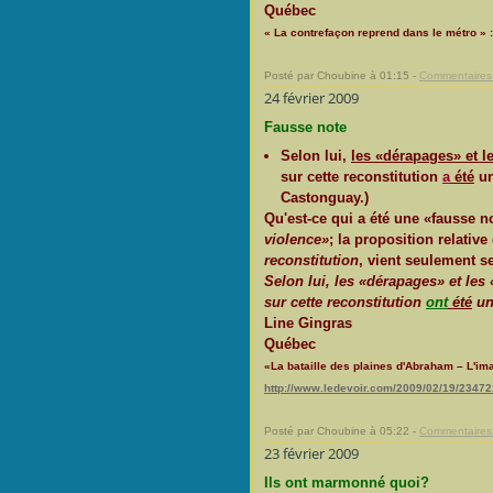
Québec
« La contrefaçon reprend dans le métro » 
Posté par Choubine à 01:15 -
Commentaires 
24 février 2009
Fausse note
Selon lui,
les «dérapages» et le
sur cette reconstitution
a
été
un
Castonguay.)
Qu'est-ce qui a été une «fausse 
violence»
; la proposition relativ
reconstitution
, vient seulement se
Selon lui, les «dérapages» et les 
sur cette reconstitution
ont
été
un
Line Gingras
Québec
«La bataille des plaines d'Abraham – L'ima
http://www.ledevoir.com/2009/02/19/23472
Posté par Choubine à 05:22 -
Commentaires 
23 février 2009
Ils ont marmonné quoi?