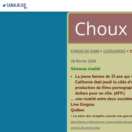
Choux 
CHOUX DE SIAM
>
CATEGORIES
>
28 février 2009
Sérieuse rivalité
La jeune femme de 33 ans qui 
Californie était jeudi la cible d
production de films pornograph
dollars pour un rôle. (AFP.)
... une rivalité entre deux société
Line Gingras
Québec
« La mère des octuplés suscite une guerre
http://www.cyberpresse.ca/actualites/inso
guerre-du-porno.php