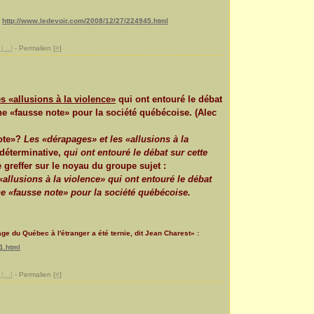
:
http://www.ledevoir.com/2008/12/27/224945.html
[
…
]
- Permalien [
#
]
s «allusions à la violence»
qui ont entouré le débat
e «fausse note» pour la société québécoise. (Alec
note»?
Les «dérapages» et les «allusions à la
e déterminative,
qui ont entouré le débat sur cette
 greffer sur le noyau du groupe sujet :
«allusions à la violence» qui ont entouré le débat
e «fausse note» pour la société québécoise.
ge du Québec à l'étranger a été ternie, dit Jean Charest» :
1.html
[
…
]
- Permalien [
#
]