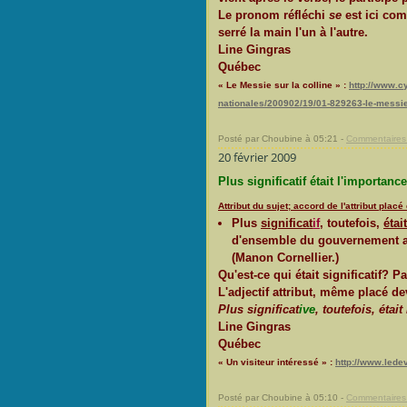
Le pronom réfléchi
se
est ici com
serré la main l'un à l'autre.
Line Gingras
Québec
« Le Messie sur la colline » :
http://www.cy
nationales/200902/19/01-829263-le-messie-
Posté par Choubine à 05:21 -
Commentaires 
20 février 2009
Plus significatif était l'importance
Attribut du sujet; accord de l'attribut pla
Plus
significat
if
, toutefois,
étai
d'ensemble du gouvernement am
(Manon Cornellier.)
Qu'est-ce qui était significatif? P
L'adjectif attribut, même placé dev
Plus significat
ive
, toutefois, étai
Line Gingras
Québec
« Un visiteur intéressé » :
http://www.lede
Posté par Choubine à 05:10 -
Commentaires 