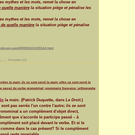
s mythes et les mots, remet la chose en
e quelle manière
la situation piège et pénalise les
s mythes et les mots, remet la chose en
t de quelle manière
la situation piège et pénalise
ledevoir.com/2009/02/21/235144.html
[
…
]
- Permalien [
#
]
errées la main
;
ils se sont serré la main
;
elles se sont serré la
ipe passé du verbe pronominal; grammaire française; orthographe
és
la main. (Patrick Duquette, dans
Le Droit
.)
ont pas serrés l'un contre l'autre; ils
se sont
pronominal a un complément d'objet direct,
ément que s'accorde le participe passé – à
omplément soit placé devant le verbe. Et si le
, comme dans le cas présent? Si le complément
passé reste invariable.