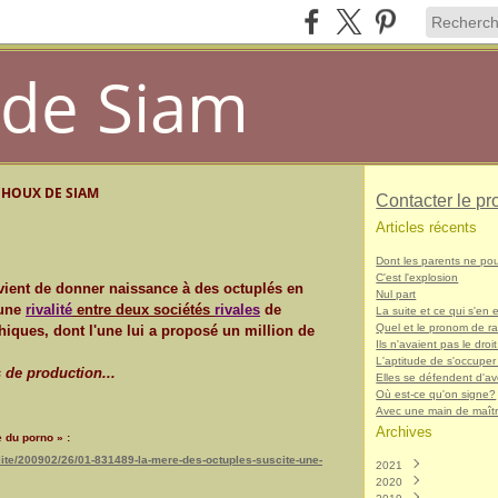
de Siam
CHOUX DE SIAM
Contacter le pr
Articles récents
Dont les parents ne po
C'est l'explosion
vient de donner naissance à des octuplés en
Nul part
'une
rivalité
entre deux sociétés
rivales
de
La suite et ce qui s'en e
Quel et le pronom de r
iques, dont l'une lui a proposé un million de
Ils n'avaient pas le droit
L'aptitude de s'occuper
s de production...
Elles se défendent d'avo
Où est-ce qu'on signe?
Avec une main de maît
Archives
 du porno » :
lite/200902/26/01-831489-la-mere-des-octuples-suscite-une-
2021
2020
Décembre
(1)