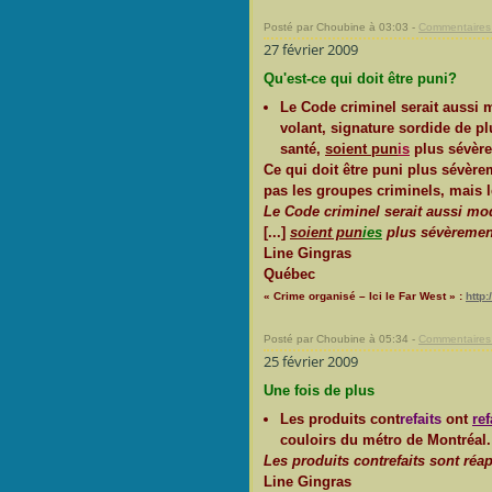
Posté par Choubine à 03:03 -
Commentaires 
27 février 2009
Qu'est-ce qui doit être puni?
Le Code criminel serait aussi 
volant, signature sordide de p
santé,
soient pun
is
plus sévère
Ce qui doit être puni plus sévèrem
pas les groupes criminels, mais le
Le Code criminel serait aussi mod
[...]
soient pun
ies
plus sévèremen
Line Gingras
Québec
« Crime organisé – Ici le Far West » :
http
Posté par Choubine à 05:34 -
Commentaires 
25 février 2009
Une fois de plus
Les produits cont
refaits
ont
ref
couloirs du métro de Montréal.
Les produits contrefaits sont réa
Line Gingras