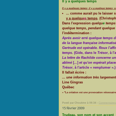
Il y a quelques temps
Il y a quelques temps
;
il y a quelque temps
; 
... comme aurait pu le laisser
y a quelqu
es
temps
. (Christop
Dans l'expression
quelqu
e
temps
quelque temps
,
pendant quelque
l'indétermination :
Après avoir erré quelque temps d
de la langue française informatis
Gertrude est opérable. Roux l'aff
temps.
(Gide, dans le
Trésor
, à l
La lettre de Rachilde concerne un
abîmé
[
...
]
et qu'on espérait place
Trésor
, à l'article « remplumer ».)
Il fallait écrire :
... une information très largemen
Line Gingras
Québec
« "La création est une provocation nécessaire
Posté par Choubine à 06:34 -
Commentaires 
15 février 2009
Trudeau, son nom et son accent