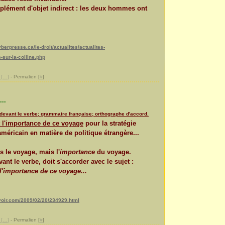
plément d'objet indirect : les deux hommes ont
berpresse.ca/le-droit/actualites/actualites-
sur-la-colline.php
[
…
]
- Permalien [
#
]
...
cé devant le verbe; grammaire française; orthographe d'accord.
t l'importance de ce voyage
pour la stratégie
éricain en matière de politique étrangère...
as le voyage, mais l'
importance
du voyage.
ant le verbe, doit s'accorder avec le sujet :
t l'importance de ce voyage...
voir.com/2009/02/20/234929.html
[
…
]
- Permalien [
#
]