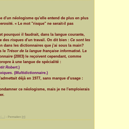
 d'un néologisme qu'elle entend de plus en plus
erosité
. « Le mot "risque" ne serait-il pas
et pourquoi il faudrait, dans la langue courante,
ue des
risques
d'un travail. On dit bien :
Ce sont les
-on dans les dictionnaires que j'ai sous la main?
s le
Trésor de la langue française informatisé
. Le
ionnaire
(2003) le reçoivent cependant, comme
 propre à une langue de spécialité :
tit Robert
.)
oxiques.
(
Multidictionnaire
.)
l'admettait déjà en 1977, sans marque d'usage :
.
 condamner ce néologisme, mais je ne l'emploierais
er.
[
…
]
- Permalien [
#
]