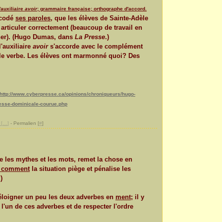
auxiliaire
avoir
; grammaire française; orthographe d'accord.
écodé
ses paroles
, que les élèves de Sainte-Adèle
articuler correctement (beaucoup de travail en
her). (Hugo Dumas, dans
La Presse
.)
'auxiliaire
avoir
s'accorde avec le complément
de le verbe. Les élèves ont marmonné quoi? Des
http://www.cyberpresse.ca/opinions/chroniqueurs/hugo-
sse-dominicale-courue.php
[
…
]
- Permalien [
#
]
les mythes et les mots, remet la chose en
t comment
la situation piège et pénalise les
)
éloigner un peu les deux adverbes en
ment
; il y
 l'un de ces adverbes et de respecter l'ordre