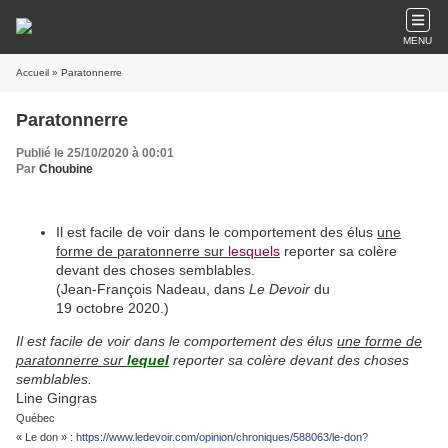
MENU
Accueil
» Paratonnerre
Paratonnerre
Publié le 25/10/2020 à 00:01
Par
Choubine
Il est facile de voir dans le comportement des élus
une
forme de paratonnerre sur
lesquels
reporter sa colère
devant des choses semblables.
(Jean-François Nadeau, dans
Le Devoir
du
19 octobre 2020.)
Il est facile de voir dans le comportement des élus
une forme de
paratonnerre sur
lequel
reporter sa colère devant des choses
semblables.
Line Gingras
Québec
« Le don » :
https://www.ledevoir.com/opinion/chroniques/588063/le-don?