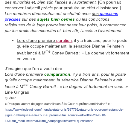
des minorités et, bien sûr, l’accès à l’avortement.
[On pourrait
conserver l'adjectif
précis
pour produire un effet d'insistance.]
Les membres démocrates ont enchaîné avec
des
questions
précises
sur des
sujets bien cernés
où les convictions
religieuses de la juge pourraient peser leur poids, à commencer
par les droits des minorités et, bien sûr, l’accès à l’avortement.
Lors d’une première
parution
, il y a trois ans, pour le poste
qu’elle occupe maintenant, la sénatrice Dianne Feinstein
me
avait lancé à M
Coney Barrett : « Le dogme vit fortement
en vous ».
J'imagine que l'on a voulu dire :
Lors d'une première
comparution
, il y a trois ans, pour le poste
qu’elle occupe maintenant, la sénatrice Dianne Feinstein avait
me
lancé à M
Coney Barrett : « Le dogme vit fortement en vous. »
Line Gingras
Québec
« Pourquoi autant de juges catholiques à la Cour suprême américaine? » :
https://www.ledevoir.com/monde/etats-unis/587766/etats-unis-pourquoi-autant-de-
juges-catholiques-a-la-cour-supreme?utm_source=infolettre-2020-10-
14&utm_medium=email&utm_campaign=infolettre-quotidienne