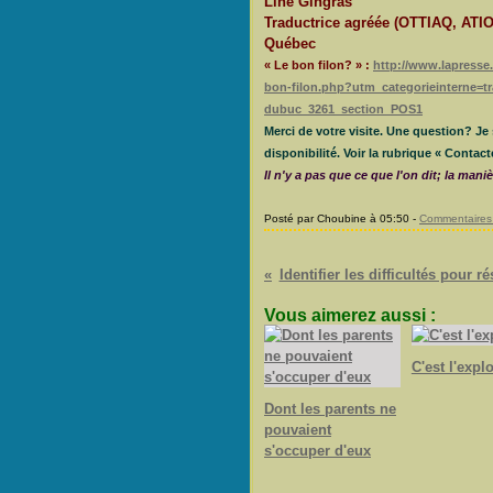
Line Gingras
Traductrice agréée (OTTIAQ, ATIO
Québec
« Le bon filon? » :
http://www.lapresse
bon-filon.php?utm_categorieinterne=t
dubuc_3261_section_POS1
Merci de votre visite. Une question? J
disponibilité. Voir la rubrique « Contact
Il n'y a pas que ce que l'on dit; la mani
Posté par Choubine à 05:50 -
Commentaires 
Identifier les difficultés pour ré
Vous aimerez aussi :
C'est l'expl
Dont les parents ne
pouvaient
s'occuper d'eux