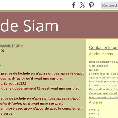
de Siam
 JAMAIS TROP
>
Contacter le pr
ED?
Articles récents
Dont les parents ne po
C'est l'explosion
?
Nul part
 preuve de lâcheté en n'agissant pas après le dépôt
La suite et ce qui s'en e
Quel et le pronom de r
uchard-Taylor qu'il avait m
is
sur pied
.
Ils n'avaient pas le droit
u 28 août 2013.)
L'aptitude de s'occuper
ôt que le gouvernement Charest avait mis sur pied,
Elles se défendent d'avo
Où est-ce qu'on signe?
Avec une main de maît
euve de lâcheté en n'agissant pas après le dépôt
Archives
hard-Taylor, qu'il avait m
ise
sur pied
.
é employé avec
avoir
s'accorde avec le complément
2021
le verbe.
2020
Décembre
(1)