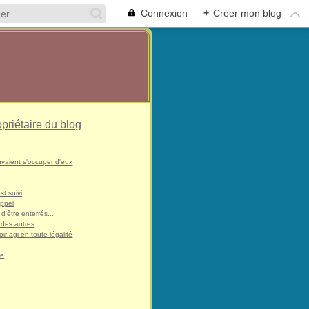
Connexion
+
Créer mon blog
opriétaire du blog
uvaient s'occuper d'eux
st suivi
appel
 d'être enterrés...
 des autres
ir agi en toute légalité
re