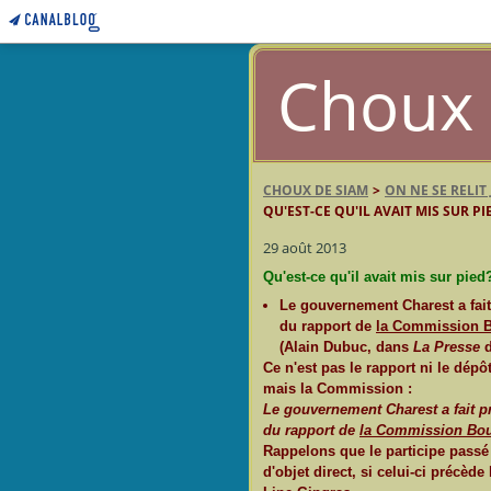
Choux 
CHOUX DE SIAM
>
ON NE SE RELIT
QU'EST-CE QU'IL AVAIT MIS SUR PI
29 août 2013
Qu'est-ce qu'il avait mis sur pied
Le gouvernement Charest a fait
du rapport de
la Commission Bo
(Alain Dubuc, dans
La Presse
d
Ce n'est pas le rapport ni le dép
mais la Commission :
Le gouvernement Charest a fait pr
du rapport de
la Commission Bouc
Rappelons que le participe pass
d'objet direct, si celui-ci précède 