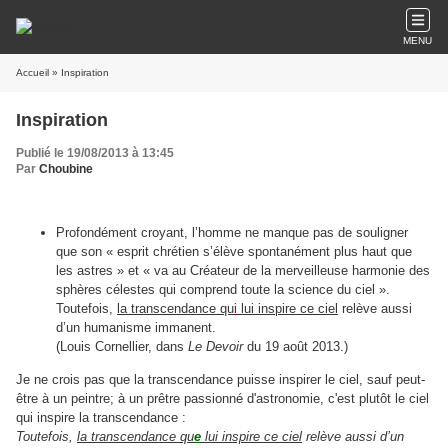
MENU
Accueil
» Inspiration
Inspiration
Publié le 19/08/2013 à 13:45
Par
Choubine
Profondément croyant, l’homme ne manque pas de souligner
que son « esprit chrétien s’élève spontanément plus haut que
les astres » et « va au Créateur de la merveilleuse harmonie des
sphères célestes qui comprend toute la science du ciel ».
Toutefois,
la transcendance qu
i
lui inspire ce ciel
relève aussi
d’un humanisme immanent.
(Louis Cornellier, dans
Le Devoir
du 19 août 2013.)
Je ne crois pas que la transcendance puisse inspirer le ciel, sauf peut-
être à un peintre; à un prêtre passionné d'astronomie, c'est plutôt le ciel
qui inspire la transcendance :
Toutefois,
la transcendance qu
e
lui inspire ce ciel
relève aussi d’un