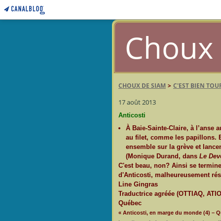
Choux 
CHOUX DE SIAM
>
C'EST BIEN TOU
17 août 2013
Anticosti
À Baie-Sainte-Claire, à l’anse a
au filet, comme les papillons.
ensemble sur la grève et lance
(Monique Durand, dans
Le Dev
C'est beau, non? Ainsi se termine 
d'Anticosti, malheureusement ré
Line Gingras
Traductrice agréée (OTTIAQ, ATIO
Québec
« Anticosti, en marge du monde (4) – Qu