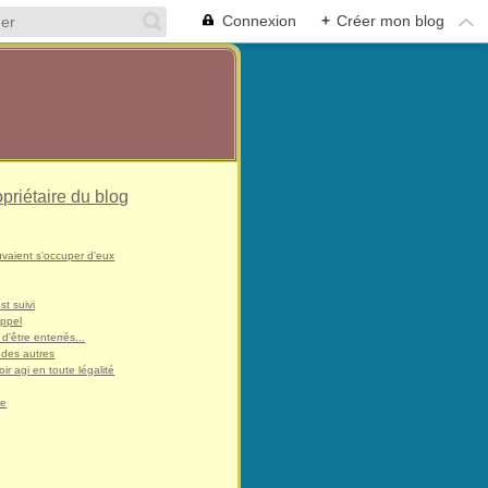
Connexion
+
Créer mon blog
opriétaire du blog
uvaient s'occuper d'eux
st suivi
appel
 d'être enterrés...
 des autres
ir agi en toute légalité
re