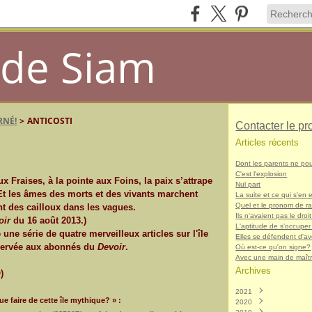
de Siam
RNÉ!
>
ANTICOSTI
Contacter le pr
Articles récents
Dont les parents ne po
C'est l'explosion
ux Fraises, à la pointe aux Foins, la paix s’attrape
Nul part
 Et les âmes des morts et des vivants marchent
La suite et ce qui s'en e
Quel et le pronom de r
nt des cailloux dans les vagues.
Ils n'avaient pas le droit
oir
du 16 août 2013.)
L'aptitude de s'occuper
une série de quatre merveilleux articles sur l'île
Elles se défendent d'avo
servée aux abonnés du
Devoir
.
Où est-ce qu'on signe?
Avec une main de maît
Archives
)
2021
e faire de cette île mythique? » :
2020
Décembre
(1)