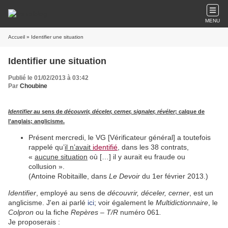
MENU
Accueil
» Identifier une situation
Identifier une situation
Publié le 01/02/2013 à 03:42
Par
Choubine
Identifier
au sens de
découvrir, déceler, cerner, signaler, révéler
; calque de
l'anglais;
anglicisme.
Présent mercredi, le VG [Vérificateur général] a toutefois
rappelé qu’
il n’avait
identifié
, dans les 38 contrats,
«
aucune situation
où […] il y aurait eu fraude ou
collusion ».
(Antoine Robitaille, dans
Le Devoir
du 1er février 2013.)
Identifier
, employé au sens de
découvrir, déceler, cerner
, est un
anglicisme. J'en ai parlé
ici
; voir également le
Multidictionnaire
, le
Colpron
ou la fiche
Repères – T/R
numéro 061
.
Je proposerais :