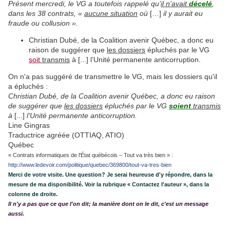
Présent mercredi, le VG a toutefois rappelé qu’
il n’avait
décelé
,
dans les 38 contrats, «
aucune situation
où
[…]
il y aurait eu
fraude ou collusion ».
Christian Dubé, de la Coalition avenir Québec, a donc eu
raison de suggérer que
les dossiers
épluchés par le VG
soit
transmis
à [...] l’Unité permanente anticorruption.
On n'a pas suggéré de transmettre le VG, mais les dossiers qu'il
a épluchés :
Christian Dubé, de la Coalition avenir Québec, a donc eu raison
de suggérer que
les dossiers
épluchés par le VG
soient
transmis
à
[...]
l’Unité permanente anticorruption.
Line Gingras
Traductrice agréée (OTTIAQ, ATIO)
Québec
« Contrats informatiques de l'État québécois – Tout va très bien » :
http://www.ledevoir.com/politique/quebec/369800/tout-va-tres-bien
Merci de votre visite. Une question? Je serai heureuse d'y répondre, dans la
mesure de ma disponibilité. Voir la rubrique « Contactez l'auteur », dans la
colonne de droite.
Il n'y a pas que ce que l'on dit; la manière dont on le dit, c'est un message
aussi.