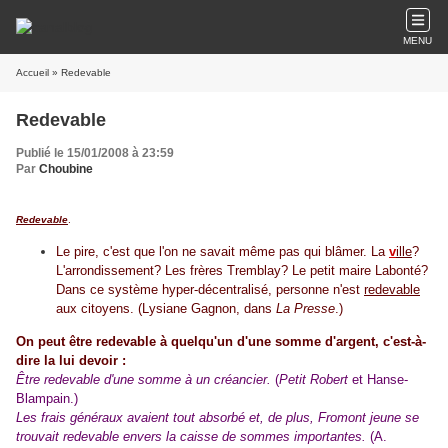
MENU
Accueil
» Redevable
Redevable
Publié le 15/01/2008 à 23:59
Par
Choubine
Redevable
.
Le pire, c'est que l'on ne savait même pas qui blâmer. La
v
ille
?
L'arrondissement? Les frères Tremblay? Le petit maire Labonté?
Dans ce système hyper-décentralisé, personne n'est
redevable
aux citoyens. (Lysiane Gagnon, dans
La Presse
.)
On peut être redevable à quelqu'un d'une somme d'argent, c'est-à-
dire la lui devoir :
Être redevable d'une somme à un créancier.
(
Petit Robert
et Hanse-
Blampain.)
Les frais généraux avaient tout absorbé et, de plus, Fromont jeune se
trouvait redevable envers la caisse de sommes importantes.
(A.