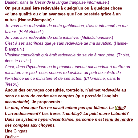
Daudet, dans le
Trésor de la langue française informatisé
.)
On peut aussi être redevable à quelqu'un ou à quelque chose
«d'une qualité ou d'un avantage que l'on possède grâce à un
autre» (Hanse-Blampain) :
Je vous suis redevable de cette gratification, d'avoir intercédé en ma
faveur.
(
Petit Robert
.)
Je vous suis redevable de cette initiative.
(
Multidictionnaire
.)
C'est à ses sacrifices que je suis redevable de ma situation.
(Hanse-
Blampain.)
Vladimir considérait qu'il était redevable de sa vie à mon père.
(Triolet,
dans le
Lexis
.)
Ainsi, dans l'hypothèse où le président investi parviendrait à mettre un
ministère sur pied, nous serions redevables au parti socialiste de
l'existence de ce ministère et de ses actes.
(
L'Humanité
, dans le
Trésor
.)
Aucun des ouvrages consultés, toutefois, n'admet
redevable
au
sens de
tenu de rendre des comptes
(que possède l'anglais
accountable
). Je proposerais :
Le pire, c'est que l'on ne savait même pas qui blâmer. La
V
ille
?
L'arrondissement? Les frères Tremblay? Le petit maire Labonté?
Dans ce système hyper-décentralisé, personne n'est
tenu de rendre
des comptes
aux citoyens.
Line Gingras
Québec