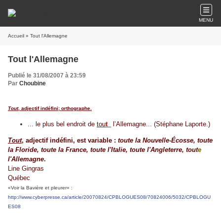
MENU
Accueil
» Tout l'Allemagne
Tout l'Allemagne
Publié le 31/08/2007 à 23:59
Par
Choubine
Tout
, adjectif indéfini; orthographe.
... le plus bel endroit de
tou
t_
l’Allemagne... (Stéphane Laporte.)
Tout
, adjectif indéfini, est variable :
toute la Nouvelle-Écosse, toute
la Floride, toute la France, toute l'Italie, toute l'Angleterre, tout
e
l'Allemagne
.
Line Gingras
Québec
«Voir la Bavière et pleurer» :
http://www.cyberpresse.ca/article/20070824/CPBLOGUES08/70824006/5032/CPBLOGU
ES08