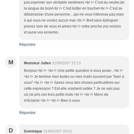
pas,exprimer son véritable sentiment.<br /> C'est du neutre,de
la langue de bois!<br /> C'est botter en touche!<br /> C'est se
débarrasser d'une personne....qui ne vous intéresse pas,mais
à qui vous ne voulez aucun mal.<br /> Bref,sans épiloguer :
prenez soin de vous et aimez<br /> votre proche,vos voisins
et aussi vos ennemis.
Répondre
M
Monsieur Julien
31/08/2007 22:13
Bonjour,<br /> <br /> Une petite question à vous poser...<br />
<br /> Je termine mes textes ou mes mails souvent par "bien à
vous".<br /> <br /> Savez-vous des choses particulières sur
cette expression ? Est-elle vraiment usitée ? Je ne sais pas
où j'ai pris ces trois petits mots.<br /> <br /> Merci de
m'éclairer.<br /> <br /> Bien à vous.
Répondre
D
Dominique
31/08/2007 20:01