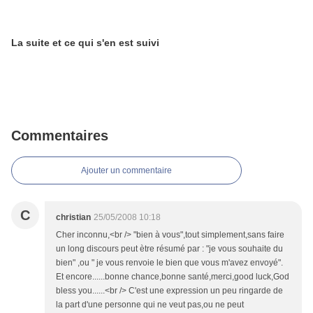
La suite et ce qui s'en est suivi
Commentaires
Ajouter un commentaire
C
christian
25/05/2008 10:18
Cher inconnu,<br /> "bien à vous",tout simplement,sans faire
un long discours peut ètre résumé par : "je vous souhaite du
bien" ,ou " je vous renvoie le bien que vous m'avez envoyé".
Et encore......bonne chance,bonne santé,merci,good luck,God
bless you......<br /> C'est une expression un peu ringarde de
la part d'une personne qui ne veut pas,ou ne peut