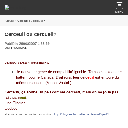
MENU
Accueil
» Cerceuil ou cercueil?
Cerceuil ou cercueil?
Publié le 29/08/2007 à 23:59
Par
Choubine
Cerceuil
;
cercueil
; orthographe.
Je trouve ce genre de comptabilité ignoble. Tous ces soldats se
battent pour le Canada. D’ailleurs, leur
cerc
euil
est entouré du
même drapeau… (Michel Vastel.)
Cerceuil
, ça sonne un peu comme
cerceau
, mais on ne joue pas
ici :
cerc
ueil
.
Line Gingras
Québec
«Le macabre décompte des morts» :
http://blogues.lactualite.com/vastel/?p=13