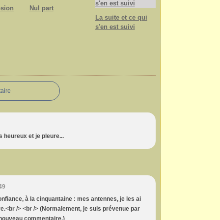
osion
Nul part
La suite et ce qui
s'en est suivi
aire
 heureux et je pleure...
49
confiance, à la cinquantaine : mes antennes, je les ai
e.<br /> <br /> (Normalement, je suis prévenue par
n nouveau commentaire.)