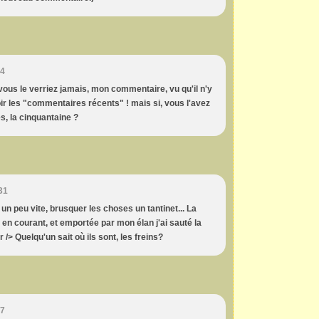
44
vous le verriez jamais, mon commentaire, vu qu'il n'y
ir les "commentaires récents" ! mais si, vous l'avez
s, la cinquantaine ?
31
er un peu vite, brusquer les choses un tantinet... La
en courant, et emportée par mon élan j'ai sauté la
 /> Quelqu'un sait où ils sont, les freins?
17