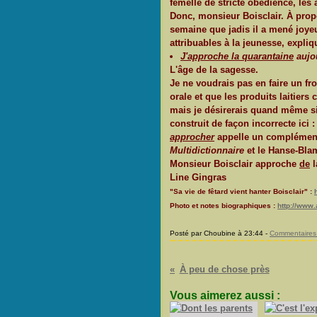
femelle de stricte obédience, les 
Donc, monsieur Boisclair. À pro
semaine que jadis il a mené joyeu
attribuables à la jeunesse, expliq
J'approche la quarantaine
aujou
L'âge de la sagesse.
Je ne voudrais pas en faire un fr
orale et que les produits laitiers
mais je désirerais quand même sign
construit de façon incorrecte ici :
approcher
appelle un complément d
Multidictionnaire
et le Hanse-Bla
Monsieur Boisclair
approche
de
l
Line Gingras
"Sa vie de fêtard vient hanter Boisclair" :
Photo et notes biographiques :
http://www.
Posté par Choubine à 23:44 -
Commentaires 
À peu de chose près
Vous aimerez aussi :