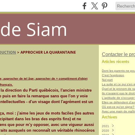
de Siam
ADUCTION
>
APPROCHER LA QUARANTAINE
Contacter le pr
Articles récents
Dont les parents ne po
C'est l'explosion
e; approcher de tel âge; approcher de + complément d'objet
Nul part
La suite et ce qui s'en e
français.
Quel et le pronom de r
la direction du Parti québécois, l'ancien ministre
Ils n'avaient pas le droit
e puis en faire la remarque sans que l'on y voie
L'aptitude de s'occuper
ntellectuelles - d'un visage dont l'agrément est un
Elles se défendent d'avo
Où est-ce qu'on signe?
Avec une main de maît
, moi : j'aime les jeux de mots faciles (les autres
Archives
pitant dans les bras des esprits fins) et ne
ciens que pour m'y opposer, avec une vigueur aussi
2021
aits auxquels on reconnaît un véritable rhinocéros
2020
Décembre
(1)