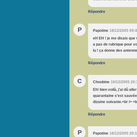
Répondre
P
Papotine
18/12/2005 09:
eH EH ! je me disais que 
a pas de rubrique pour vo
lu ! ça donne des antenne
Répondre
C
Choubine
16/12/2005 20:
Eh! bien voilà, j'ai dû all
quarantaine s'est sauvée 
dizaine suivante.<br /> <br
Répondre
P
Papotine
16/12/2005 20: