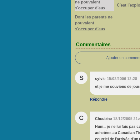
C'est l'expl
Dont les parents ne
pouvaient
s'occuper d'eux
Commentaires
Ajouter un comment
S
sylvie
15/02/2006 12:28
et je me souviens de jours
Répondre
C
Choubine
18/12/2005 21:
Hum... je ne lui fais pas 
achetées au Canadian Tir
courriel de l'arrivée d'u