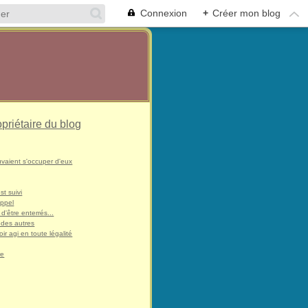
Connexion
+
Créer mon blog
opriétaire du blog
uvaient s'occuper d'eux
st suivi
appel
 d'être enterrés...
 des autres
ir agi en toute légalité
re