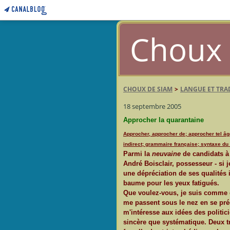
Choux 
CHOUX DE SIAM
>
LANGUE ET TR
18 septembre 2005
Approcher la quarantaine
Approcher, approcher de; approcher tel âg
indirect; grammaire française; syntaxe du 
Parmi la
neuvaine
de candidats à 
André Boisclair, possesseur - si j
une dépréciation de ses qualités i
baume pour les yeux fatigués.
Que voulez-vous, je suis comme ça
me passent sous le nez en se préci
m'intéresse aux idées des politi
sincère que systématique. Deux tr