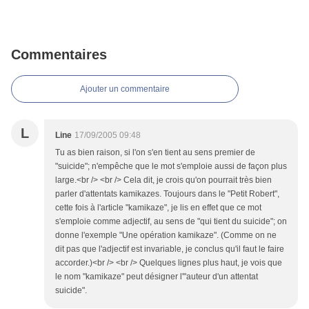
Commentaires
Ajouter un commentaire
L
Line
17/09/2005 09:48
Tu as bien raison, si l'on s'en tient au sens premier de
"suicide"; n'empêche que le mot s'emploie aussi de façon plus
large.<br /> <br /> Cela dit, je crois qu'on pourrait très bien
parler d'attentats kamikazes. Toujours dans le "Petit Robert",
cette fois à l'article "kamikaze", je lis en effet que ce mot
s'emploie comme adjectif, au sens de "qui tient du suicide"; on
donne l'exemple "Une opération kamikaze". (Comme on ne
dit pas que l'adjectif est invariable, je conclus qu'il faut le faire
accorder.)<br /> <br /> Quelques lignes plus haut, je vois que
le nom "kamikaze" peut désigner l'"auteur d'un attentat
suicide".