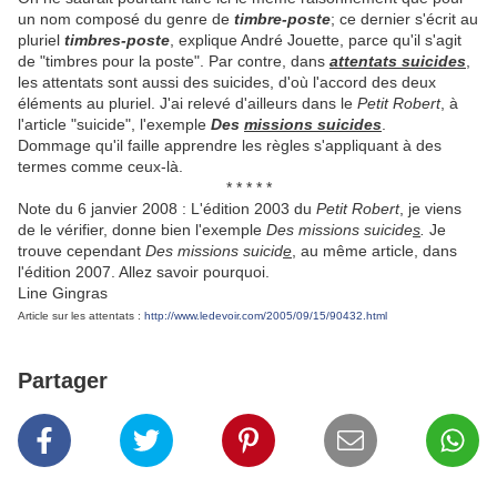
un nom composé du genre de
timbre-poste
; ce dernier s'écrit au
pluriel
timbres-poste
, explique André Jouette, parce qu'il s'agit
de "timbres pour la poste". Par contre, dans
attentats suicides
,
les attentats sont aussi des suicides, d'où l'accord des deux
éléments au pluriel. J'ai relevé d'ailleurs dans le
Petit Robert
, à
l'article "suicide", l'exemple
Des
missions suicides
.
Dommage qu'il faille apprendre les règles s'appliquant à des
termes comme ceux-là.
* * * * *
Note du 6 janvier 2008 : L'édition 2003 du
Petit Robert
, je viens
de le vérifier, donne bien l'exemple
Des missions suicide
s
.
Je
trouve cependant
Des missions suicid
e
, au même article, dans
l'édition 2007. Allez savoir pourquoi.
Line Gingras
Article sur les attentats :
http://www.ledevoir.com/2005/09/15/90432.html
Partager