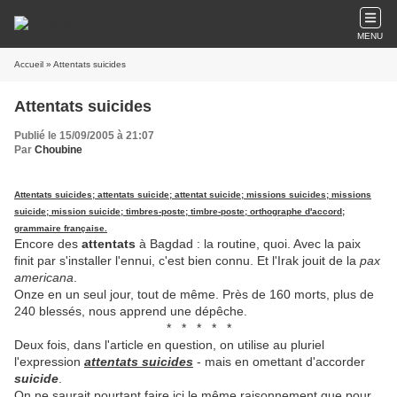
MENU
Accueil
» Attentats suicides
Attentats suicides
Publié le 15/09/2005 à 21:07
Par
Choubine
Attentats suicides; attentats suicide; attentat suicide; missions suicides; missions
suicide; mission suicide; timbres-poste; timbre-poste; orthographe d'accord;
grammaire française.
Encore des
attentats
à Bagdad : la routine, quoi. Avec la paix
finit par s'installer l'ennui, c'est bien connu. Et l'Irak jouit de la
pax
americana
.
Onze en un seul jour, tout de même. Près de 160 morts, plus de
240 blessés, nous apprend une dépêche.
* * * * *
Deux fois, dans l'article en question, on utilise au pluriel
l'expression
attentats suicides
- mais en omettant d'accorder
suicide
.
On ne saurait pourtant faire ici le même raisonnement que pour